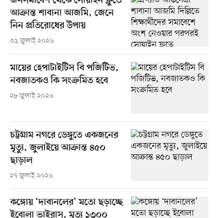
জনসমাবেশ থেকে সোয়াইন ফ্লুতে
আক্রান্ত শাবানা আজমি, জেনে
নিন প্রতিরোধের উপায়
৩১ জুলাই ২০২৬
মায়ের হেপাটাইটিস বি পজিটিভ,
নবজাতকও কি সংক্রমিত হবে
২৮ জুলাই ২০২৬
চট্টগ্রাম নগরে ডেঙ্গুতে একজনের
মৃত্যু, জুলাইয়ে আক্রান্ত ৪৫০
ছাড়াল
২৭ জুলাই ২০২৬
কঙ্গোয় ‘দাবানলের’ মতো ছড়াচ্ছে
ইবোলা ভাইরাস, মৃত্যু ১৩০০