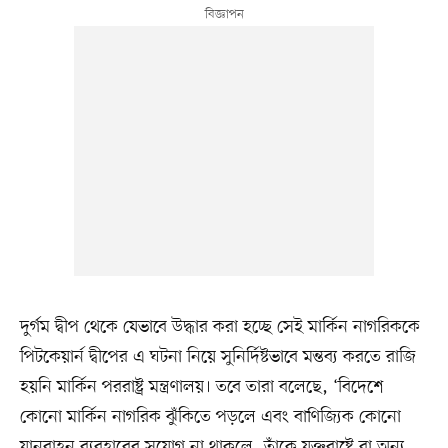
দুর্গম দ্বীপ থেকে যেভাবে উদ্ধার করা হচ্ছে সেই মার্কিন নাগরিককে
পিটকেয়ার্ন দ্বীপের এ ঘটনা নিয়ে সুনির্দিষ্টভাবে মন্তব্য করতে রাজি
হয়নি মার্কিন পররাষ্ট্র মন্ত্রণালয়। তবে তারা বলেছে, ‘বিদেশে
কোনো মার্কিন নাগরিক ঝুঁকিতে পড়লে এবং বাণিজ্যিক কোনো
যানবাহন ব্যবহারের সুযোগ না থাকলে, তাঁকে যুক্তরাষ্ট্রে বা অন্য