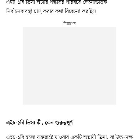
এইচ-১বি ভিসা লটারি পদ্ধতির পরিবর্তে বেতনভিত্তিক
নির্বাচনব্যবস্থা চালু করার কথা বিবেচনা করছিল।
এইচ-১বি ভিসা কী, কেন গুরুত্বপূর্ণ
এইচ-১বি হলো যুক্তরাষ্ট্রে যাওয়ার একটি অস্থায়ী ভিসা, যা উচ্চ-দক্ষ