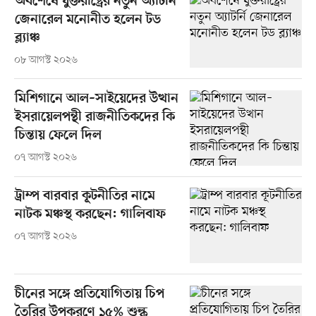
অবশেষে যুক্তরাষ্ট্রের নতুন অ্যাটর্নি
জেনারেল মনোনীত হলেন টড
ব্ল্যাঞ্চ
০৮ আগস্ট ২০২৬
মিশিগানে আল–সাইয়েদের উত্থান
ইসরায়েলপন্থী রাজনীতিকদের কি
চিন্তায় ফেলে দিল
০৭ আগস্ট ২০২৬
ট্রাম্প বারবার কূটনীতির নামে
নাটক মঞ্চস্থ করছেন: গালিবাফ
০৭ আগস্ট ২০২৬
চীনের সঙ্গে প্রতিযোগিতায় চিপ
তৈরির উপকরণে ১৫% শুল্ক