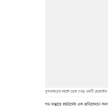
তুষারঝড়ের বরফে ঢেকে গেছে একটি রেস্তোরাঁর চেয়
গত সপ্তাহে রয়টার্সের এক প্রতিবেদনে বলা 