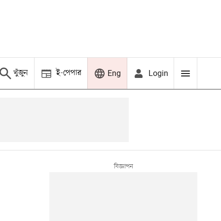
খুঁজুন
ই-পেপার
Login
Eng