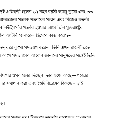
দুই প্রতিদ্বন্দ্বী হলেন ৬৭ বছর বয়সী অ্যান্ড্রু কুমো এবং ৩৩
্গরাজ্যের সাবেক গভর্নরের সন্তান এবং নিজেও গভর্নর
নিউইয়র্কের গভর্নর হওয়ার আগে তিনি যুক্তরাষ্ট্রের
্কের অ্যাটর্নি জেনারেল হিসেবে কাজ করেছেন।
ন্দ্র করে কুমো পদত্যাগ করেন। তিনি এখন রাজনীতিতে
 আগে পদত্যাগের আহ্বান জানানো মানুষদের সঙ্গেই তিনি
 যেসব বিষয়ের ওপর জোর দিচ্ছেন, তার মধ্যে আছে—শহরের
মস্যার সমাধান করা এবং ইহুদিবিদ্বেষের বিরুদ্ধে লড়াই
্ব।
র সন্তান নন। উগান্ডায় ভারতীয় বংশোদ্ভূত মা–বাবার