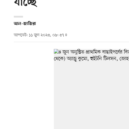
যাচ্ছে
আল–জাজিরা
আপডেট: ১১ জুন ২০২৫, ০৮: ৫৭