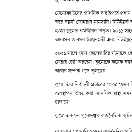
ডেমোক্র্যাটদের প্রাথমিক বাছাইপর্বে প্রধান 
বছর বয়সী জোহরান মামদানি। নিউইয়র্ক অঙ
হওয়া কুমোর কর্মজীবন বিস্তৃত। ২০১১ সালে 
আবাসন ও নগর উন্নয়নমন্ত্রী এবং নিউইয়র
২০২১ সালে যৌন কেলেঙ্কারির ঘটনাকে কে
ফেরার চেষ্টা করছেন। কুমোকে কয়েক বছর
আবার সম্পর্ক গড়ে তুলছেন।
কুমো তাঁর নির্বাচনী প্রচারের ক্ষেত্রে
ব্যবস্থাপনা উন্নত করা, মানসিক স্বাস্থ্য স
চালানো।
কুমো একজন পুরোদস্তুর রাজনৈতিক ব্যক্তিত
জোহরান মামদানি কোনো রাজনৈতিক পরিবারে