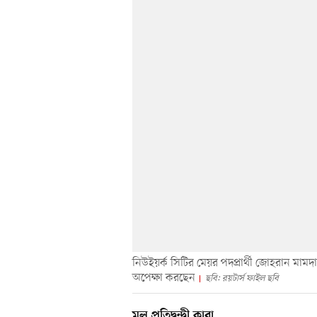
নিউইয়র্ক সিটির মেয়র পদপ্রার্থী জোহরান মামদা
অপেক্ষা করছেন
ছবি: রয়টার্স ফাইল ছবি
মূল প্রতিদ্বন্দ্বী কারা