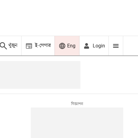
খুঁজুন
ই-পেপার
Login
Eng