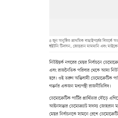
৪ জুন অনুষ্ঠিত প্রাথমিক বাছাইপর্বের বিতর্কে অংশ
হুইটনি টিলসন, জোহরান মামদানি এবং মাইকেল
নিউইয়র্ক নগরের মেয়র নির্বাচনে ডেমোক্
এবং রাজনৈতিক পরিবার থেকে আসা নিউইয়র
হবে। ওই তরুণ অভিবাসী ডেমোক্রেটিক পার
গভর্নর একজন মধ্যপন্থী রাজনীতিবিদ।
ডেমোক্রেটিক পার্টির প্রার্থিতার দৌড়ে এগিয়ে
আইনসভার ডেমোক্র্যাট সদস্য জোহরান মামদা
মেয়র নির্বাচনকে সামনে রেখে ডেমোক্রেটিক