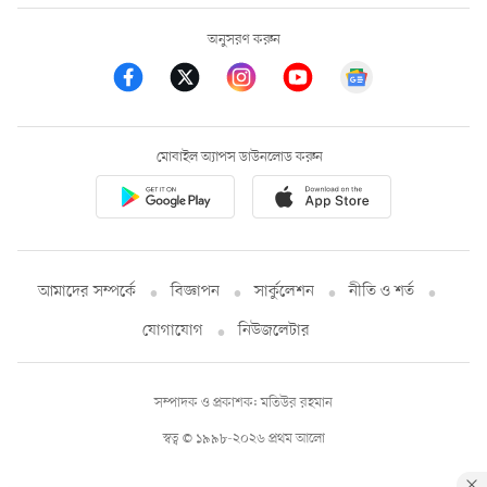
অনুসরণ করুন
মোবাইল অ্যাপস ডাউনলোড করুন
আমাদের সম্পর্কে
বিজ্ঞাপন
সার্কুলেশন
নীতি ও শর্ত
যোগাযোগ
নিউজলেটার
সম্পাদক ও প্রকাশক: মতিউর রহমান
স্বত্ব © ১৯৯৮-২০২৬ প্রথম আলো