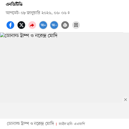
এনডিটিভি
আপডেট: ০৮ জানুয়ারি ২০২৬, ০৬: ০৬
ডোনাল্ড ট্রাম্প ও নরেন্দ্র মোদি
ফাইল ছবি: এএফপি