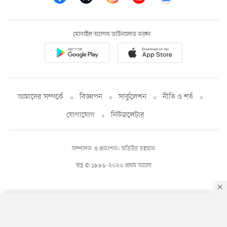
মোবাইল অ্যাপস ডাউনলোড করুন
আমাদের সম্পর্কে
বিজ্ঞাপন
সার্কুলেশন
নীতি ও শর্ত
যোগাযোগ
নিউজলেটার
সম্পাদক ও প্রকাশক: মতিউর রহমান
স্বত্ব © ১৯৯৮-২০২৬ প্রথম আলো
By using this site, you agree to our
Privacy Policy
.
OK