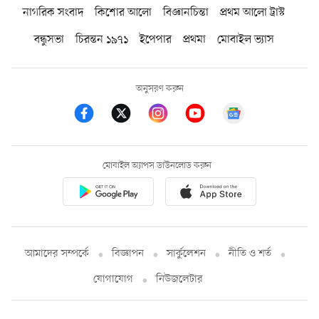
নাগরিক সংবাদ
কিশোর আলো
বিজ্ঞানচিন্তা
প্রথম আলো ট্রাস্ট
বন্ধুসভা
চিরন্তন ১৯৭১
ইপেপার
প্রথমা
মোবাইল ভ্যাস
অনুসরণ করুন
মোবাইল অ্যাপস ডাউনলোড করুন
আমাদের সম্পর্কে
বিজ্ঞাপন
সার্কুলেশন
নীতি ও শর্ত
যোগাযোগ
নিউজলেটার