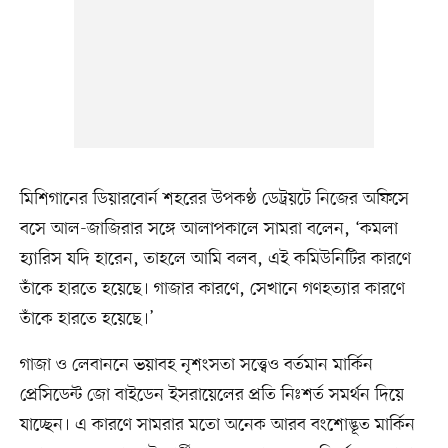
মিশিগানের ডিয়ারবোর্ন শহরের উপকণ্ঠ ডেট্রয়টে নিজের অফিসে
বসে আল-জাজিরার সঙ্গে আলাপকালে সামরা বলেন, ‘কমলা
হ্যারিস যদি হারেন, তাহলে আমি বলব, এই কমিউনিটির কারণে
তাঁকে হারতে হয়েছে। গাজার কারণে, সেখানে গণহত্যার কারণে
তাঁকে হারতে হয়েছে।’
গাজা ও লেবাননে ভয়াবহ নৃশংসতা সত্ত্বেও বর্তমান মার্কিন
প্রেসিডেন্ট জো বাইডেন ইসরায়েলের প্রতি নিঃশর্ত সমর্থন দিয়ে
যাচ্ছেন। এ কারণে সামরার মতো অনেক আরব বংশোদ্ভূত মার্কিন