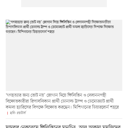
‘গণহত্যার জন্য ভোট নয়’ স্লোগান দিয়ে ফিলিস্তিন ও লেবাননপন্থী
বিক্ষোভকারীরা রিপাবলিকান প্রার্থী ডোনাল্ড ট্রাম্প ও ডেমোক্র্যাট প্রার্থী
কমলা হ্যারিসের বিপক্ষে বিক্ষোভ করছেন। মিশিগানের ডিয়ারবোর্ন শহরে
ছবি: রয়টার্স
সামরার নেকলেসে ফিলিস্তিনের মানচিত্র, আল আকসা মসজিদের