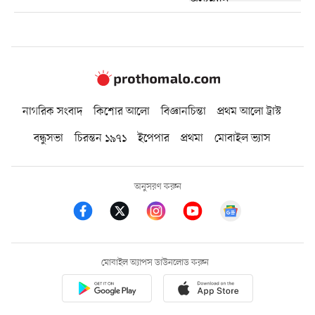
নাগরিক সংবাদ
কিশোর আলো
বিজ্ঞানচিন্তা
প্রথম আলো ট্রাস্ট
বন্ধুসভা
চিরন্তন ১৯৭১
ইপেপার
প্রথমা
মোবাইল ভ্যাস
অনুসরণ করুন
মোবাইল অ্যাপস ডাউনলোড করুন