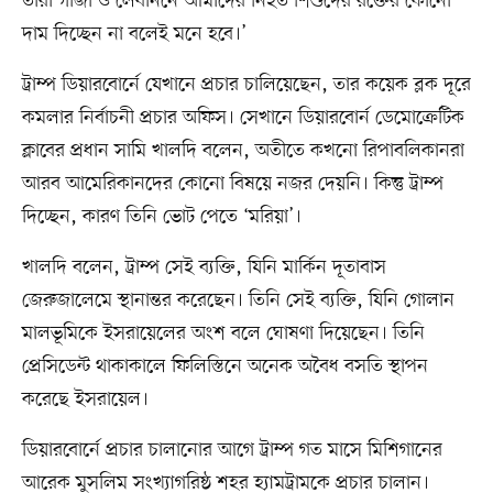
তাঁরা গাজা ও লেবাননে আমাদের নিহত শিশুদের রক্তের কোনো
দাম দিচ্ছেন না বলেই মনে হবে।’
ট্রাম্প ডিয়ারবোর্নে যেখানে প্রচার চালিয়েছেন, তার কয়েক ব্লক দূরে
কমলার নির্বাচনী প্রচার অফিস। সেখানে ডিয়ারবোর্ন ডেমোক্রেটিক
ক্লাবের প্রধান সামি খালদি বলেন, অতীতে কখনো রিপাবলিকানরা
আরব আমেরিকানদের কোনো বিষয়ে নজর দেয়নি। কিন্তু ট্রাম্প
দিচ্ছেন, কারণ তিনি ভোট পেতে ‘মরিয়া’।
খালদি বলেন, ট্রাম্প সেই ব্যক্তি, যিনি মার্কিন দূতাবাস
জেরুজালেমে স্থানান্তর করেছেন। তিনি সেই ব্যক্তি, যিনি গোলান
মালভূমিকে ইসরায়েলের অংশ বলে ঘোষণা দিয়েছেন। তিনি
প্রেসিডেন্ট থাকাকালে ফিলিস্তিনে অনেক অবৈধ বসতি স্থাপন
করেছে ইসরায়েল।
ডিয়ারবোর্নে প্রচার চালানোর আগে ট্রাম্প গত মাসে মিশিগানের
আরেক মুসলিম সংখ্যাগরিষ্ঠ শহর হ্যামট্রামকে প্রচার চালান।