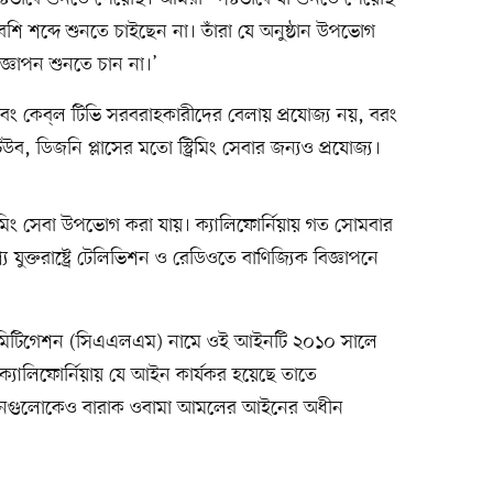
েশি শব্দে শুনতে চাইছেন না। তাঁরা যে অনুষ্ঠান উপভোগ
িজ্ঞাপন শুনতে চান না।’
যম এবং কেব্‌ল টিভি সরবরাহকারীদের বেলায় প্রযোজ্য নয়, বরং
িউব, ডিজনি প্লাসের মতো স্ট্রিমিং সেবার জন্যও প্রযোজ্য।
স্ট্রিমিং সেবা উপভোগ করা যায়। ক্যালিফোর্নিয়ায় গত সোমবার
ুক্তরাষ্ট্রে টেলিভিশন ও রেডিওতে বাণিজ্যিক বিজ্ঞাপনে
নেস মিটিগেশন (সিএএলএম) নামে ওই আইনটি ২০১০ সালে
ক্যালিফোর্নিয়ায় যে আইন কার্যকর হয়েছে তাতে
্রতিষ্ঠানগুলোকেও বারাক ওবামা আমলের আইনের অধীন