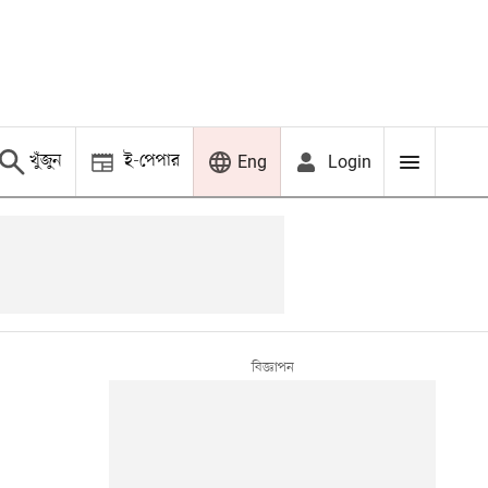
খুঁজুন
ই-পেপার
Login
Eng