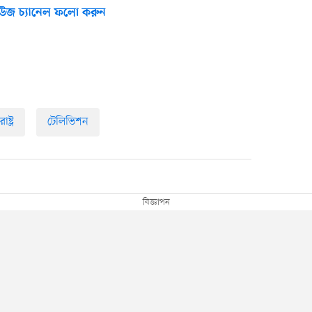
উজ চ্যানেল ফলো করুন
াষ্ট্র
টেলিভিশন