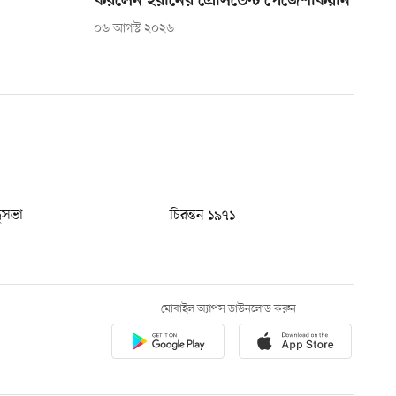
করলেন ইরানের প্রেসিডেন্ট পেজেশকিয়ান
০৬ আগস্ট ২০২৬
ধুসভা
চিরন্তন ১৯৭১
মোবাইল অ্যাপস ডাউনলোড করুন