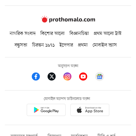
নাগরিক সংবাদ
কিশোর আলো
বিজ্ঞানচিন্তা
প্রথম আলো ট্রাস্ট
বন্ধুসভা
চিরন্তন ১৯৭১
ইপেপার
প্রথমা
মোবাইল ভ্যাস
অনুসরণ করুন
মোবাইল অ্যাপস ডাউনলোড করুন