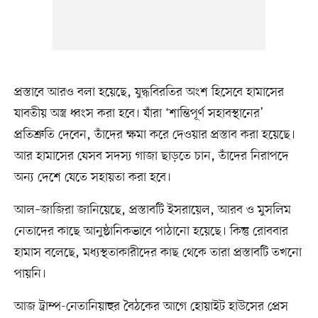
প্রস্তাবে আরও বলা হয়েছে, যুদ্ধবিরতির অংশ হিসেবে হামাসের
যাবতীয় অস্ত্র ধ্বংস করা হবে। যাঁরা ‘শান্তিপূর্ণ সহাবস্থানের’
প্রতিশ্রুতি দেবেন, তাঁদের ক্ষমা করে দেওয়ার প্রস্তাব করা হয়েছে।
আর হামাসের যেসব সদস্য গাজা ছাড়তে চান, তাঁদের নিরাপদে
অন্য দেশে যেতে সহায়তা করা হবে।
আল–জাজিরা জানিয়েছে, প্রস্তাবটি ইসরায়েল, আরব ও মুসলিম
নেতাদের কাছে আনুষ্ঠানিকভাবে পাঠানো হয়েছে। কিন্তু রোববার
হামাস বলেছে, মধ্যস্থতাকারীদের কাছ থেকে তারা প্রস্তাবটি তখনো
পায়নি।
আজ ট্রাম্প-নেতানিয়াহুর বৈঠকের আগে হোয়াইট হাউসের প্রেস