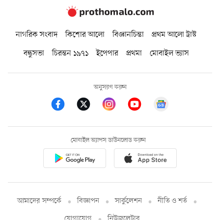
নাগরিক সংবাদ
কিশোর আলো
বিজ্ঞানচিন্তা
প্রথম আলো ট্রাস্ট
বন্ধুসভা
চিরন্তন ১৯৭১
ইপেপার
প্রথমা
মোবাইল ভ্যাস
অনুসরণ করুন
মোবাইল অ্যাপস ডাউনলোড করুন
আমাদের সম্পর্কে
বিজ্ঞাপন
সার্কুলেশন
নীতি ও শর্ত
যোগাযোগ
নিউজলেটার