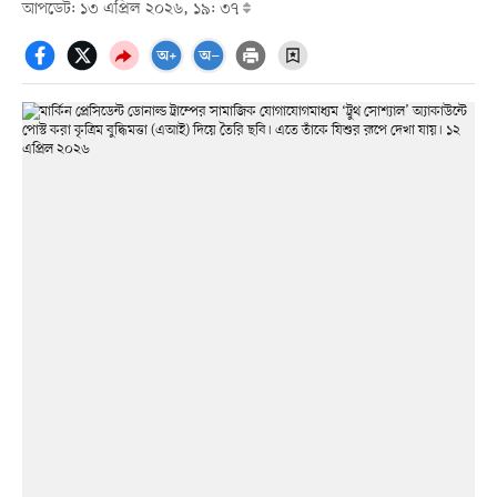
আপডেট: ১৩ এপ্রিল ২০২৬, ১৯: ৩৭