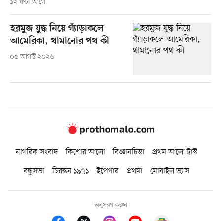
১২ ঘণ্টা আগে
হরমুজ যুদ্ধ নিয়ে গ্যাঁড়াকলে
আমেরিকা, থামানোর পথ কী
০৫ আগস্ট ২০২৬
নাগরিক সংবাদ
কিশোর আলো
বিজ্ঞানচিন্তা
প্রথম আলো ট্রাস্ট
বন্ধুসভা
চিরন্তন ১৯৭১
ইপেপার
প্রথমা
মোবাইল ভ্যাস
অনুসরণ করুন