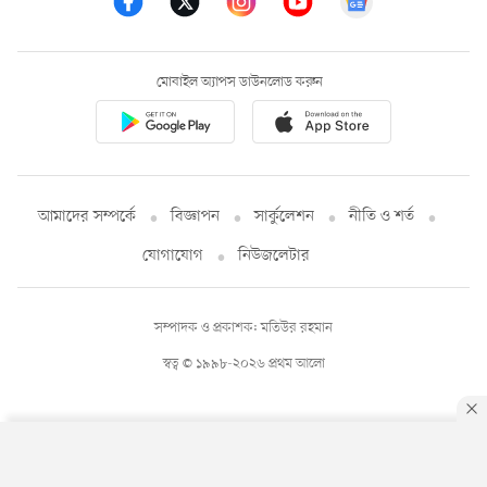
মোবাইল অ্যাপস ডাউনলোড করুন
আমাদের সম্পর্কে
বিজ্ঞাপন
সার্কুলেশন
নীতি ও শর্ত
যোগাযোগ
নিউজলেটার
সম্পাদক ও প্রকাশক: মতিউর রহমান
স্বত্ব © ১৯৯৮-২০২৬ প্রথম আলো
By using this site, you agree to our
Privacy Policy
.
OK