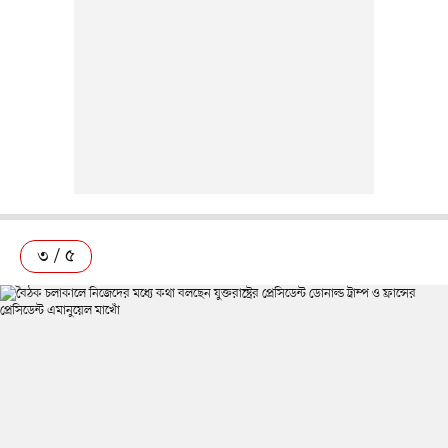
৩ / ৫