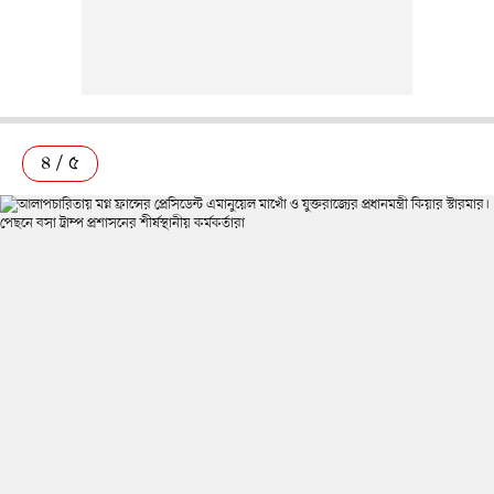
৪ / ৫