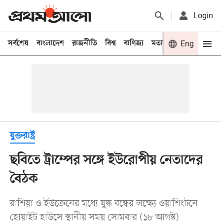
Login
সর্বশেষ
বাংলাদেশ
রাজনীতি
বিশ্ব
বাণিজ্য
মতামত
খেলা
Eng
বিনো
যুক্তরাষ্ট্র
ছবিতে ট্রাম্পের সঙ্গে ইউরোপীয় নেতাদের
বৈঠক
রাশিয়া ও ইউক্রেনের মধ্যে যুদ্ধ বন্ধের লক্ষ্যে ওয়াশিংটনে
হোয়াইট হাউসে স্থানীয় সময় সোমবার (১৮ আগস্ট)