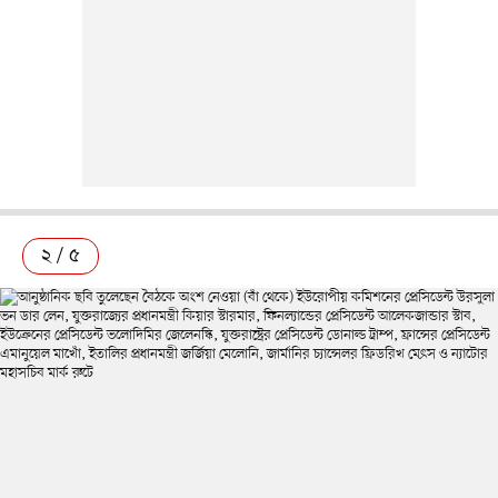
২ / ৫