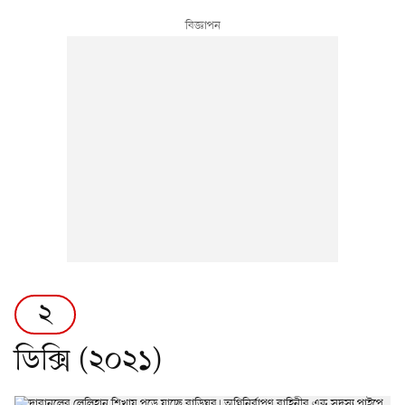
২
ডিক্সি (২০২১)