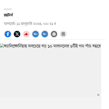
রয়টার্স
আপডেট: ১১ জানুয়ারি ২০২৫, ০৬: ২১