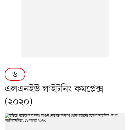
৬
এলএনইউ লাইটনিং কমপ্লেক্স
(২০২০)