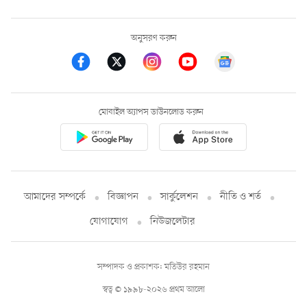
অনুসরণ করুন
মোবাইল অ্যাপস ডাউনলোড করুন
আমাদের সম্পর্কে
বিজ্ঞাপন
সার্কুলেশন
নীতি ও শর্ত
যোগাযোগ
নিউজলেটার
সম্পাদক ও প্রকাশক: মতিউর রহমান
স্বত্ব © ১৯৯৮-২০২৬ প্রথম আলো