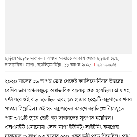
ছড়িয়ে পড়েছে দাবানল। আগুন নেভাতে আকাশ থেকে ছড়ানো হচ্ছে
রাসায়নিক। নাপা, ক্যালিফোর্নিয়া, ১৮ আগস্ট ২০২০
ছবি: এএফপি
২০২০ সালের ১৬ আগস্ট ভোর থেকেই ক্যালিফোর্নিয়ার উত্তরের
বেশির ভাগ অঞ্চলজুড়ে অস্বাভাবিক বজ্রঝড় শুরু হয়েছিল। প্রায় ৭২
ঘণ্টা ধরে ওই ঝড় চলেছিল এবং ১০ হাজার ৮৪৯টি বজ্রপাতের খবর
পাওয়া গিয়েছিল। ওই সব বজ্রপাতের কারণে ক্যালিফোর্নিয়াজুড়ে
প্রায় ৩৭৬টি স্থানে ছোট–বড় দাবানলের সূত্রপাত হয়েছিল।
এলএনইউ (সোনোমা-লেক-নাপা ইউনিট) লাইটনিং কমপ্লেক্স
দাবানলে ৩ লাখ ৬৩ হাজার ২২০ একর ভূমি পুড়ে গিয়েছিল। প্রাণ