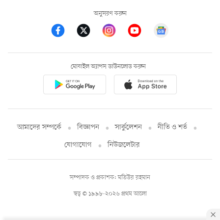
অনুসরণ করুন
মোবাইল অ্যাপস ডাউনলোড করুন
আমাদের সম্পর্কে
বিজ্ঞাপন
সার্কুলেশন
নীতি ও শর্ত
যোগাযোগ
নিউজলেটার
সম্পাদক ও প্রকাশক: মতিউর রহমান
স্বত্ব © ১৯৯৮-২০২৬ প্রথম আলো