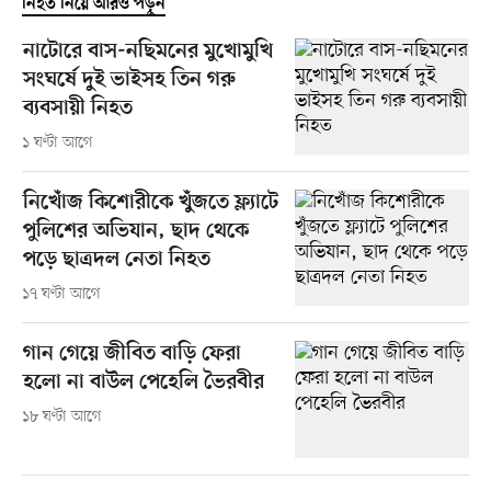
নিহত নিয়ে আরও পড়ুন
নাটোরে বাস-নছিমনের মুখোমুখি
সংঘর্ষে দুই ভাইসহ তিন গরু
ব্যবসায়ী নিহত
১ ঘণ্টা আগে
নিখোঁজ কিশোরীকে খুঁজতে ফ্ল্যাটে
পুলিশের অভিযান, ছাদ থেকে
পড়ে ছাত্রদল নেতা নিহত
১৭ ঘণ্টা আগে
গান গেয়ে জীবিত বাড়ি ফেরা
হলো না বাউল পেহেলি ভৈরবীর
১৮ ঘণ্টা আগে