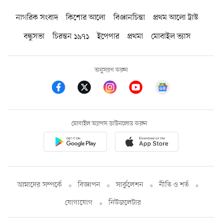
নাগরিক সংবাদ
কিশোর আলো
বিজ্ঞানচিন্তা
প্রথম আলো ট্রাস্ট
বন্ধুসভা
চিরন্তন ১৯৭১
ইপেপার
প্রথমা
মোবাইল ভ্যাস
অনুসরণ করুন
মোবাইল অ্যাপস ডাউনলোড করুন
আমাদের সম্পর্কে
বিজ্ঞাপন
সার্কুলেশন
নীতি ও শর্ত
যোগাযোগ
নিউজলেটার