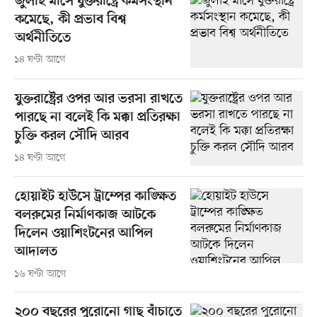
জুলাই মাসে যুক্তরাষ্ট্রে কর্মসংস্থান
কমেছে, কী প্রভাব বিশ্ব
অর্থনীতিতে
১৪ ঘণ্টা আগে
যুক্তরাষ্ট্রের ওপর আর ভরসা রাখতে
পারছে না বলেই কি মক্কা প্রতিরক্ষা
চুক্তি করল সৌদি আরব
১৪ ঘণ্টা আগে
হোয়াইট হাউসে ট্রাম্পের কাঙ্ক্ষিত
বলরুমের নির্মাণকাজ আটকে
দিলেন ওয়াশিংটনের আপিল
আদালত
১৬ ঘণ্টা আগে
২০০ বছরের পুরোনো গাছ বাঁচাতে