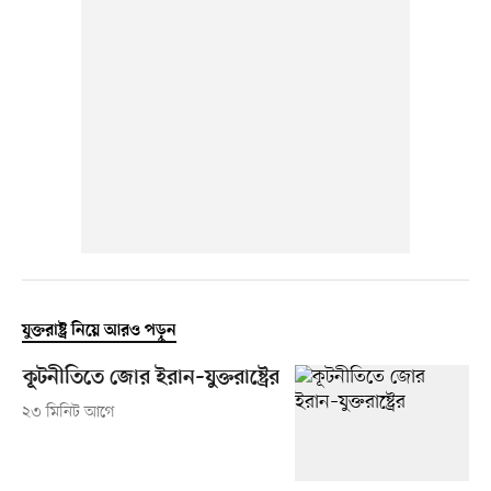
যুক্তরাষ্ট্র নিয়ে আরও পড়ুন
কূটনীতিতে জোর ইরান–যুক্তরাষ্ট্রের
২৩ মিনিট আগে