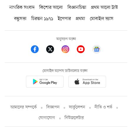
নাগরিক সংবাদ
কিশোর আলো
বিজ্ঞানচিন্তা
প্রথম আলো ট্রাস্ট
বন্ধুসভা
চিরন্তন ১৯৭১
ইপেপার
প্রথমা
মোবাইল ভ্যাস
অনুসরণ করুন
মোবাইল অ্যাপস ডাউনলোড করুন
আমাদের সম্পর্কে
বিজ্ঞাপন
সার্কুলেশন
নীতি ও শর্ত
যোগাযোগ
নিউজলেটার