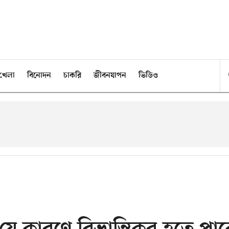
খেলা
বিনোদন
চাকরি
জীবনযাপন
ভিডিও