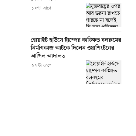
১ ঘণ্টা আগে
হোয়াইট হাউসে ট্রাম্পের কাঙ্ক্ষিত বলরুমের
নির্মাণকাজ আটকে দিলেন ওয়াশিংটনের
আপিল আদালত
২ ঘণ্টা আগে