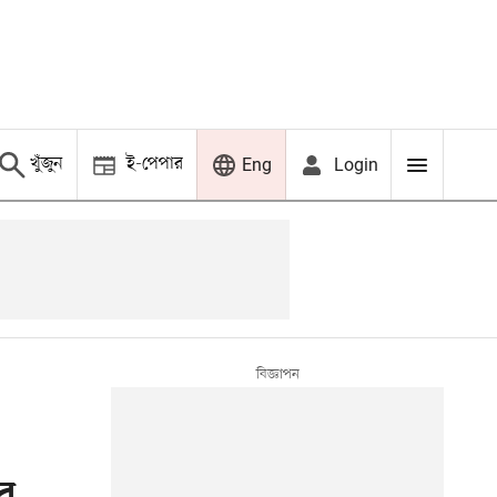
খুঁজুন
ই-পেপার
Login
Eng