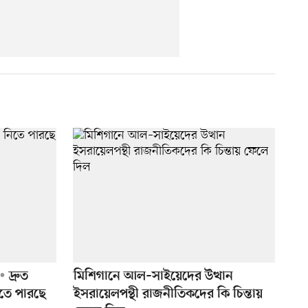
দ্রুত
মিশিগানে আল–সাইয়েদের উত্থান
িতে পারছে
ইসরায়েলপন্থী রাজনীতিকদের কি চিন্তায়