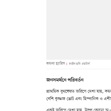
কমলা হ্যারিস
ফাইল ছবি: রয়টার্স
জনসমর্থনে পরিবর্তন
প্রাথমিক বুথফেরত জরিপে দেখা যায়, কমলা
বেশি কৃষ্ণাঙ্গ ভোট এবং হিস্পানিক ও এশী
একই জরিপে দেখা যায়, ট্রাম্প কোনো অ–শ্