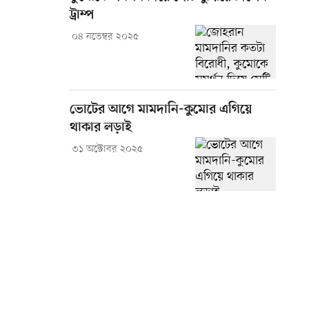
ট্রাম্প
০৪ নভেম্বর ২০২৫
ভোটের আগে মামদানি-কুমোর এগিয়ে
থাকার লড়াই
৩১ অক্টোবর ২০২৫