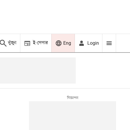
খুঁজুন
ই-পেপার
Login
Eng