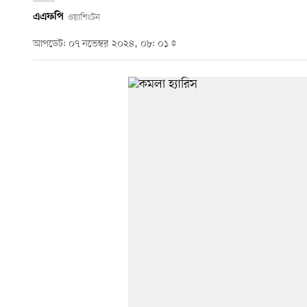
এএফপি
ওয়াশিংটন
আপডেট: ০৭ নভেম্বর ২০২৪, ০৮: ০১