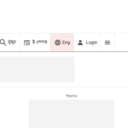
খুঁজুন
ই-পেপার
Login
Eng