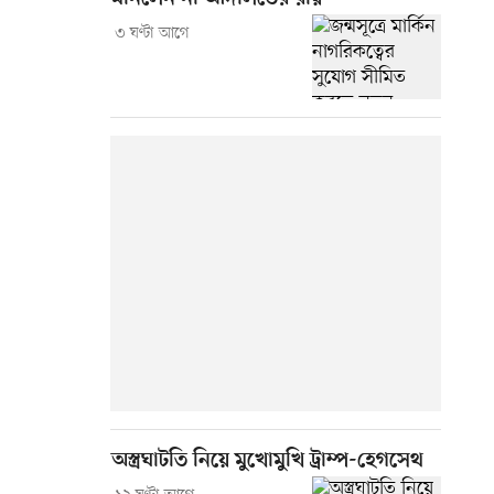
৩ ঘণ্টা আগে
অস্ত্রঘাটতি নিয়ে মুখোমুখি ট্রাম্প-হেগসেথ