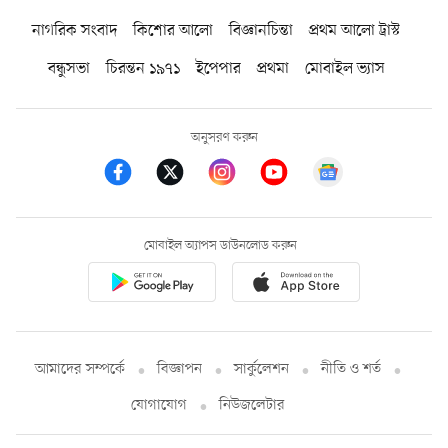
নাগরিক সংবাদ
কিশোর আলো
বিজ্ঞানচিন্তা
প্রথম আলো ট্রাস্ট
বন্ধুসভা
চিরন্তন ১৯৭১
ইপেপার
প্রথমা
মোবাইল ভ্যাস
অনুসরণ করুন
মোবাইল অ্যাপস ডাউনলোড করুন
আমাদের সম্পর্কে
বিজ্ঞাপন
সার্কুলেশন
নীতি ও শর্ত
যোগাযোগ
নিউজলেটার