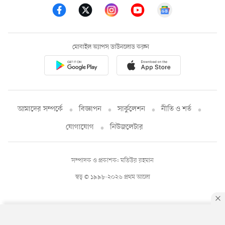
মোবাইল অ্যাপস ডাউনলোড করুন
আমাদের সম্পর্কে
বিজ্ঞাপন
সার্কুলেশন
নীতি ও শর্ত
যোগাযোগ
নিউজলেটার
সম্পাদক ও প্রকাশক: মতিউর রহমান
স্বত্ব © ১৯৯৮-২০২৬ প্রথম আলো