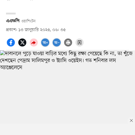
এএফপি
ওয়াশিংটন
প্রকাশ: ১৩ জানুয়ারি ২০২৫, ০৬: ৩৫