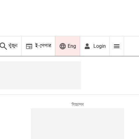
খুঁজুন
ই-পেপার
Login
Eng