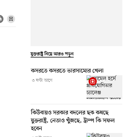
যুক্তরাষ্ট্র নিয়ে আরও পড়ুন
কসরতে কসরতে ভারসাম্যের খেলা
৩ ঘণ্টা আগে
কিউবায়ও সরকার বদলের ছক কষছে
যুক্তরাষ্ট্র, নেতাও খুঁজছে, ট্রাম্প কি সফল
হবেন