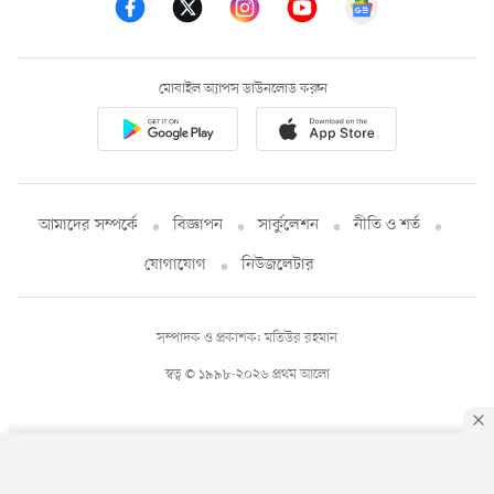
মোবাইল অ্যাপস ডাউনলোড করুন
আমাদের সম্পর্কে
বিজ্ঞাপন
সার্কুলেশন
নীতি ও শর্ত
যোগাযোগ
নিউজলেটার
সম্পাদক ও প্রকাশক: মতিউর রহমান
স্বত্ব © ১৯৯৮-২০২৬ প্রথম আলো