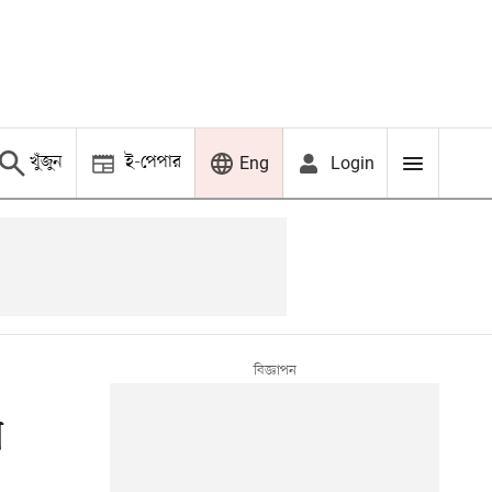
খুঁজুন
ই-পেপার
Login
Eng
ন