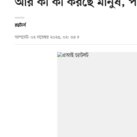
আর কী কী করছে মানুষ, প
রয়টার্স
আপডেট: ০২ নভেম্বর ২০২৫, ০২: ৩৪