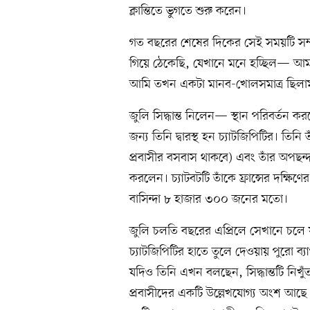
ক্লান্তিতে ভুগতে শুরু করেন।
গত বছরের শেষের দিকের সেই সময়টি সম্
গিয়ে ঠেকেছি, যেখানে মনে হচ্ছিল— আম
আমি তখন একটা মানব-খোলসমাত্র ছিলাম (ন
জুলি সিদ্ধান্ত নিলেন— স্থান পরিবর্তন ক
জন্য তিনি দ্বারস্থ হন চ্যাটজিপিটির। তি
প্রবাসীর বসবাস থাকবে) এবং তাঁর অপছন্দ
করলেন। চ্যাটবটটি তাঁকে ফ্রান্সের দক্
বাসিন্দা ৮ হাজার ৩০০ জনের মতো।
জুলি চলতি বছরের এপ্রিলে সেখানে চলে যান।
চ্যাটজিপিটির হাতে তুলে দেওয়ায় পুরো ব্য
যদিও তিনি এখন বলছেন, সিদ্ধান্তটি নিখুঁত
প্রবাসীদের একটি উল্লেখযোগ্য অংশ আছে ঠি