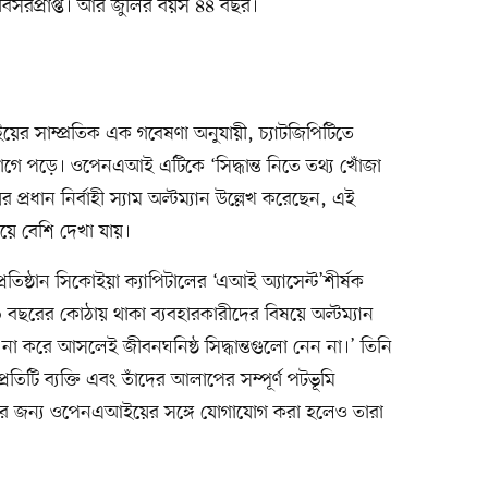
বসরপ্রাপ্ত। আর জুলির বয়স ৪৪ বছর।
আইয়ের সাম্প্রতিক এক গবেষণা অনুযায়ী, চ্যাটজিপিটিতে
 বিভাগে পড়ে। ওপেনএআই এটিকে ‘সিদ্ধান্ত নিতে তথ্য খোঁজা
্রধান নির্বাহী স্যাম অল্টম্যান উল্লেখ করেছেন, এই
য়ে বেশি দেখা যায়।
িপ্রতিষ্ঠান সিকোইয়া ক্যাপিটালের ‘এআই অ্যাসেন্ট’শীর্ষক
রের কোঠায় থাকা ব্যবহারকারীদের বিষয়ে অল্টম্যান
া না করে আসলেই জীবনঘনিষ্ঠ সিদ্ধান্তগুলো নেন না।’ তিনি
টি ব্যক্তি এবং তাঁদের আলাপের সম্পূর্ণ পটভূমি
যের জন্য ওপেনএআইয়ের সঙ্গে যোগাযোগ করা হলেও তারা