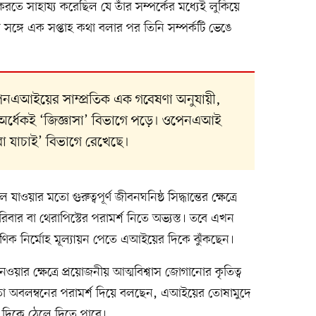
রতে সাহায্য করেছিল যে তাঁর সম্পর্কের মধ্যেই লুকিয়ে
ির সঙ্গে এক সপ্তাহ কথা বলার পর তিনি সম্পর্কটি ভেঙে
ন ওপেনএআইয়ের সাম্প্রতিক এক গবেষণা অনুযায়ী,
রায় অর্ধেকই ‘জিজ্ঞাসা’ বিভাগে পড়ে। ওপেনএআই
 বা যাচাই’ বিভাগে রেখেছে।
াওয়ার মতো গুরুত্বপূর্ণ জীবনঘনিষ্ঠ সিদ্ধান্তের ক্ষেত্রে
রিবার বা থেরাপিস্টের পরামর্শ নিতে অভ্যস্ত। তবে এখন
্ষণিক নির্মোহ মূল্যায়ন পেতে এআইয়ের দিকে ঝুঁকছেন।
য়ার ক্ষেত্রে প্রয়োজনীয় আত্মবিশ্বাস জোগানোর কৃতিত্ব
তা অবলম্বনের পরামর্শ দিয়ে বলছেন, এআইয়ের তোষামুদে
র দিকে ঠেলে দিতে পারে।