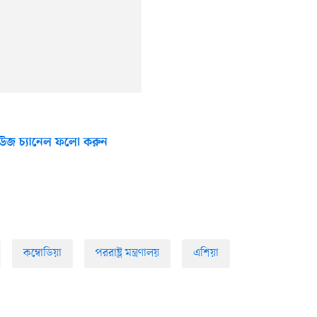
উজ চ্যানেল ফলো করুন
কম্বোডিয়া
পররাষ্ট্র মন্ত্রণালয়
এশিয়া