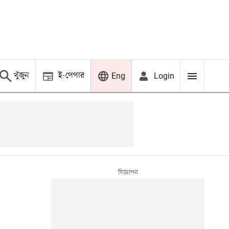
খুঁজুন
ই-পেপার
Login
Eng