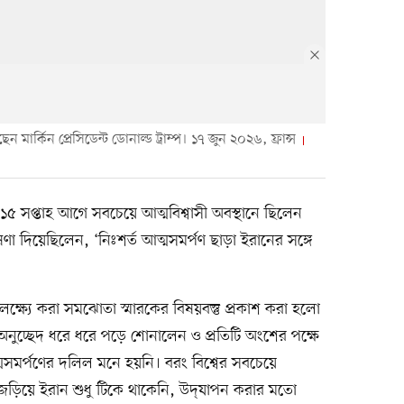
 মার্কিন প্রেসিডেন্ট ডোনাল্ড ট্রাম্প। ১৭ জুন ২০২৬, ফ্রান্স
্র ১৫ সপ্তাহ আগে সবচেয়ে আত্মবিশ্বাসী অবস্থানে ছিলেন
োষণা দিয়েছিলেন, ‘নিঃশর্ত আত্মসমর্পণ ছাড়া ইরানের সঙ্গে
ক্ষ্যে করা সমঝোতা স্মারকের বিষয়বস্তু প্রকাশ করা হলো
ি অনুচ্ছেদ ধরে ধরে পড়ে শোনালেন ও প্রতিটি অংশের পক্ষে
মসমর্পণের দলিল মনে হয়নি। বরং বিশ্বের সবচেয়ে
ে জড়িয়ে ইরান শুধু টিকে থাকেনি, উদ্‌যাপন করার মতো