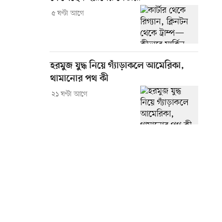
৫ ঘণ্টা আগে
হরমুজ যুদ্ধ নিয়ে গ্যাঁড়াকলে আমেরিকা,
থামানোর পথ কী
২১ ঘণ্টা আগে