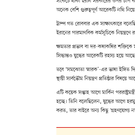
সংকটে থাকা ইরান সরকারের ওপর চাপ 
অনেক বেশি গুরুত্বপূর্ণ আরেকটি নথি নিয়ে
ট্রাম্প গত রোববার এক সাক্ষাৎকারে বল
ইরানের পারমাণবিক কর্মসূচিকে নিয়ন্ত্রণে 
ক্ষমতার প্রভাব বা দর-কষাকষির শক্তিকে 
সিদ্ধান্তও যুদ্ধের আরেকটি রহস্য হয়ে আছ
তবে ‘সমঝোতা স্মারক’-এর ভাষা ইঙ্গিত দি
স্থায়ী সার্বভৌম নিয়ন্ত্রণ প্রতিষ্ঠার বিষ
এটি কয়েক সপ্তাহ আগে মার্কিন পররাষ্ট্রমন্ত্
হচ্ছে। তিনি বলেছিলেন, যুদ্ধের আগে হর
করত, তার বাইরে অন্য কিছু ‘গ্রহণযোগ্য 