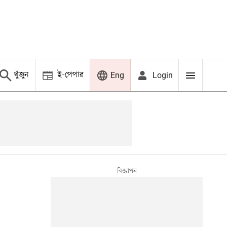
খুঁজুন
ই-পেপার
Login
Eng