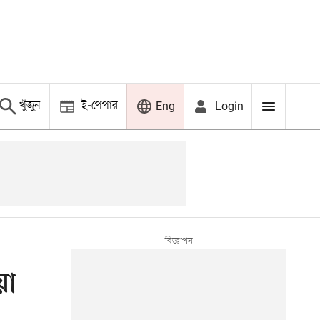
খুঁজুন
ই-পেপার
Login
Eng
য়া