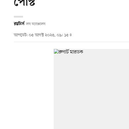
পোস্ট
রয়টার্স
লস অ্যাঞ্জেলেস
আপডেট: ০৫ আগস্ট ২০২৫, ০৯: ১৫