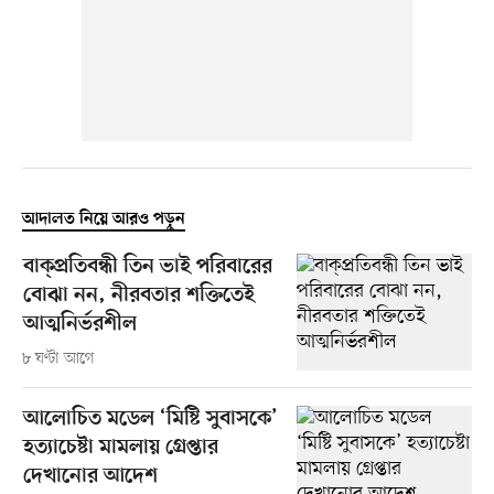
আদালত নিয়ে আরও পড়ুন
বাক্প্রতিবন্ধী তিন ভাই পরিবারের
বোঝা নন, নীরবতার শক্তিতেই
আত্মনির্ভরশীল
৮ ঘণ্টা আগে
আলোচিত মডেল ‘মিষ্টি সুবাসকে’
হত্যাচেষ্টা মামলায় গ্রেপ্তার
দেখানোর আদেশ