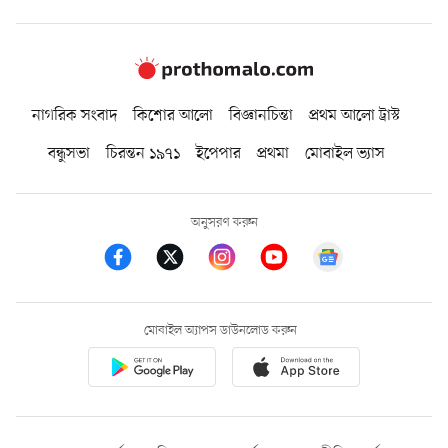
নাগরিক সংবাদ
কিশোর আলো
বিজ্ঞানচিন্তা
প্রথম আলো ট্রাস্ট
বন্ধুসভা
চিরন্তন ১৯৭১
ইপেপার
প্রথমা
মোবাইল ভ্যাস
অনুসরণ করুন
মোবাইল অ্যাপস ডাউনলোড করুন