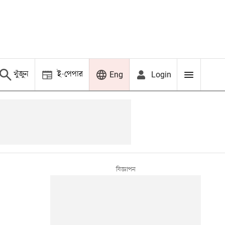
খুঁজুন
ই-পেপার
Login
Eng