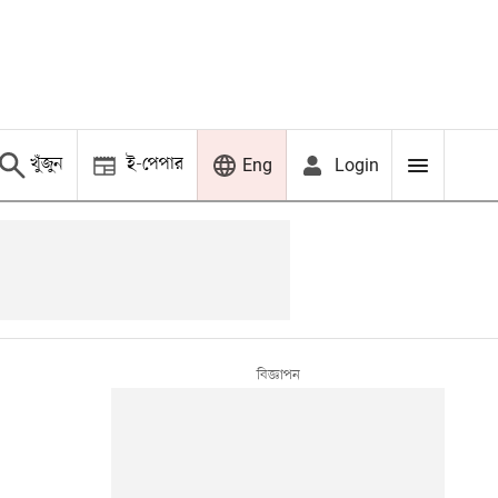
খুঁজুন
ই-পেপার
Login
Eng