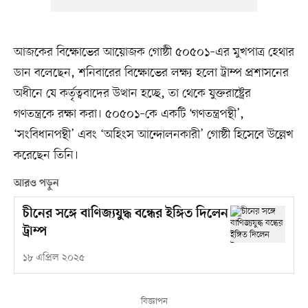
আজকের বিক্ষোভের আয়োজক গোষ্ঠী ৫০৫০১–এর মুখপাত্র হেথার
ডান বলেছেন, শনিবারের বিক্ষোভের লক্ষ্য হলো ট্রাম্প প্রশাসনের
অধীনে যে কর্তৃত্ববাদের উত্থান হচ্ছে, তা থেকে যুক্তরাষ্ট্রের
গণতন্ত্রকে রক্ষা করা। ৫০৫০১–কে একটি ‘গণতন্ত্রপন্থী’,
‘সংবিধানপন্থী’ এবং ‘অহিংস আন্দোলনকারী’ গোষ্ঠী হিসেবে উল্লেখ
করেছেন তিনি।
আরও পড়ুন
চীনের সঙ্গে বাণিজ্যযুদ্ধ বন্ধের ইঙ্গিত দিলেন
ট্রাম্প
১৮ এপ্রিল ২০২৫