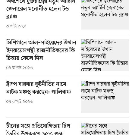
অবশেষে যুক্তরাষ্ট্রের নতুন অ্যাটর্নি
জেনারেল মনোনীত হলেন টড
ব্ল্যাঞ্চ
৩ ঘণ্টা আগে
মিশিগানে আল–সাইয়েদের উত্থান
ইসরায়েলপন্থী রাজনীতিকদের কি
চিন্তায় ফেলে দিল
০৭ আগস্ট ২০২৬
ট্রাম্প বারবার কূটনীতির নামে
নাটক মঞ্চস্থ করছেন: গালিবাফ
০৭ আগস্ট ২০২৬
চীনের সঙ্গে প্রতিযোগিতায় চিপ
তৈরির উপকরণে ১৫% শুল্ক