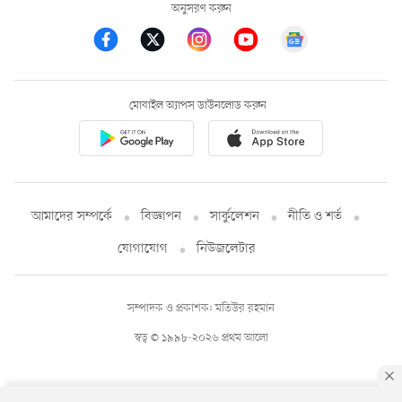
অনুসরণ করুন
মোবাইল অ্যাপস ডাউনলোড করুন
আমাদের সম্পর্কে
বিজ্ঞাপন
সার্কুলেশন
নীতি ও শর্ত
যোগাযোগ
নিউজলেটার
সম্পাদক ও প্রকাশক: মতিউর রহমান
স্বত্ব © ১৯৯৮-২০২৬ প্রথম আলো