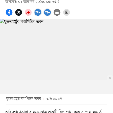
আপডেট: ০১ অক্টোবর ২০২৫, ০৫: ৩১
যুক্তরাষ্ট্রের ক্যাপিটল ভবন
।ছবি: এএফপি
আইনপ্রণেতারা ব্যয়সংক্রান্ত একটি বিল পাস করতে শেষ মুহূর্তে