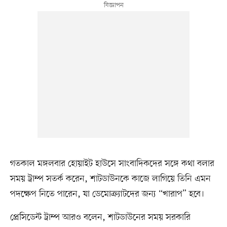
গতকাল মঙ্গলবার হোয়াইট হাউসে সাংবাদিকদের সঙ্গে কথা বলার
সময় ট্রাম্প সতর্ক করেন, শাটডাউনকে কাজে লাগিয়ে তিনি এমন
পদক্ষেপ নিতে পারেন, যা ডেমোক্র্যাটদের জন্য “খারাপ” হবে।
প্রেসিডেন্ট ট্রাম্প আরও বলেন, শাটডাউনের সময় সরকারি