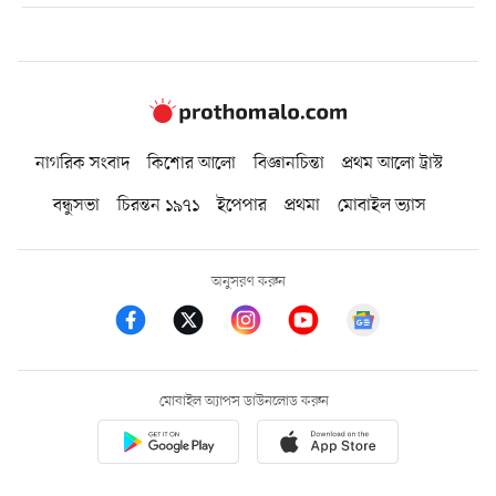
নাগরিক সংবাদ
কিশোর আলো
বিজ্ঞানচিন্তা
প্রথম আলো ট্রাস্ট
বন্ধুসভা
চিরন্তন ১৯৭১
ইপেপার
প্রথমা
মোবাইল ভ্যাস
অনুসরণ করুন
মোবাইল অ্যাপস ডাউনলোড করুন