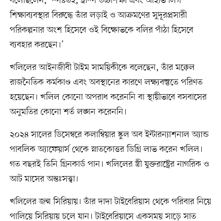
বলেছিলেন, ‘স্পষ্টতই, ট্রাম্প উচ্চশিক্ষা এবং আইভি লিগ
শিক্ষাব্যবস্থার বিরুদ্ধে তাঁর লড়াই ও আক্রমণের সুদূরপ্রসারী
পরিকল্পনার অংশ হিসেবে ওই বিক্ষোভকে বলির পাঁঠা হিসেবে
ব্যবহার করছেন।’
খলিলের আইনজীবী টাইম সাময়িকীকে বলেছেন, তাঁর মক্কেল
রাজনৈতিক কর্মকাণ্ড এবং অবস্থানের কারণে লক্ষ্যবস্তুতে পরিণত
হয়েছেন। খলিল কোনো অপরাধ করেননি বা স্থায়ীভাবে বসবাসের
অনুমতির কোনো শর্ত লঙ্ঘন করেননি।
২০২৪ সালের ডিসেম্বরে কলাম্বিয়ার স্কুল অব ইন্টারন্যাশনাল অ্যান্ড
পাবলিক অ্যাফেয়ার্স থেকে স্নাতকোত্তর ডিগ্রি লাভ করেন খলিল।
গত বছরই তিনি গ্রিনকার্ড পান। খলিলের স্ত্রী যুক্তরাষ্ট্রের নাগরিক ও
আট মাসের অন্তঃসত্ত্বা।
খলিলের জন্ম সিরিয়ায়। তাঁর দাদা টাইবেরিয়াস থেকে পরিবার নিয়ে
পালিয়ে সিরিয়ায় চলে যান। টাইবেরিয়াসে একসময় সাড়ে সাত