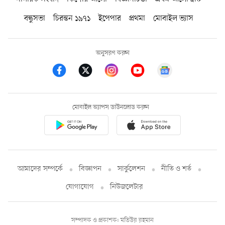
বন্ধুসভা
চিরন্তন ১৯৭১
ইপেপার
প্রথমা
মোবাইল ভ্যাস
অনুসরণ করুন
মোবাইল অ্যাপস ডাউনলোড করুন
আমাদের সম্পর্কে
বিজ্ঞাপন
সার্কুলেশন
নীতি ও শর্ত
যোগাযোগ
নিউজলেটার
সম্পাদক ও প্রকাশক: মতিউর রহমান