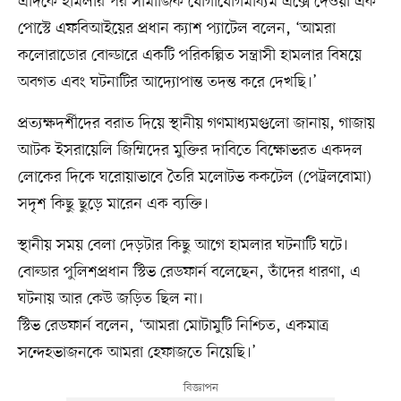
এদিকে হামলার পর সামাজিক যোগাযোগমাধ্যম এক্সে দেওয়া এক
পোস্টে এফবিআইয়ের প্রধান ক্যাশ প্যাটেল বলেন, ‘আমরা
কলোরাডোর বোল্ডারে একটি পরিকল্পিত সন্ত্রাসী হামলার বিষয়ে
অবগত এবং ঘটনাটির আদ্যোপান্ত তদন্ত করে দেখছি।’
প্রত্যক্ষদর্শীদের বরাত দিয়ে স্থানীয় গণমাধ্যমগুলো জানায়, গাজায়
আটক ইসরায়েলি জিম্মিদের মুক্তির দাবিতে বিক্ষোভরত একদল
লোকের দিকে ঘরোয়াভাবে তৈরি মলোটভ ককটেল (পেট্রলবোমা)
সদৃশ কিছু ছুড়ে মারেন এক ব্যক্তি।
স্থানীয় সময় বেলা দেড়টার কিছু আগে হামলার ঘটনাটি ঘটে।
বোল্ডার পুলিশপ্রধান স্টিভ রেডফার্ন বলেছেন, তাঁদের ধারণা, এ
ঘটনায় আর কেউ জড়িত ছিল না।
স্টিভ রেডফার্ন বলেন, ‘আমরা মোটামুটি নিশ্চিত, একমাত্র
সন্দেহভাজনকে আমরা হেফাজতে নিয়েছি।’