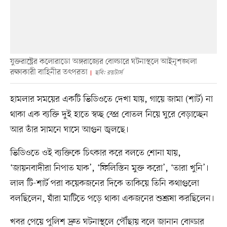
যুক্তরাষ্ট্রের কলোরাডো অঙ্গরাজ্যের বোল্ডারে ঘটনাস্থলে আইনৃশঙ্খলা
রক্ষাকারী বাহিনীর তৎপরতা
ছবি: রয়টার্স
হামলার সময়ের একটি ভিডিওতে দেখা যায়, গায়ে জামা (শার্ট) না
থাকা এক ব্যক্তি দুই হাতে স্বচ্ছ স্প্রে বোতল নিয়ে ঘুরে বেড়াচ্ছেন
আর তাঁর সামনে ঘাসে আগুন জ্বলছে।
ভিডিওতে ওই ব্যক্তিকে চিৎকার করে বলতে শোনা যায়,
‘জায়নবাদীরা নিপাত যাক’, ‘ফিলিস্তিন মুক্ত করো’, ‘তারা খুনি’।
লাল টি-শার্ট পরা কয়েকজনের দিকে তাকিয়ে তিনি কথাগুলো
বলছিলেন, যাঁরা মাটিতে পড়ে থাকা একজনের শুশ্রূষা করছিলেন।
খবর পেয়ে পুলিশ দ্রুত ঘটনাস্থলে পৌঁছায় বলে জানান বোল্ডার