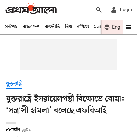
Login
সর্বশেষ
বাংলাদেশ
রাজনীতি
বিশ্ব
বাণিজ্য
মতামত
খেলা
Eng
বিনো
যুক্তরাষ্ট্র
যুক্তরাষ্ট্রে ইসরায়েলপন্থী বিক্ষোভে বোমা:
‘সন্ত্রাসী হামলা’ বলেছে এফবিআই
এএফপি
রয়টার্স