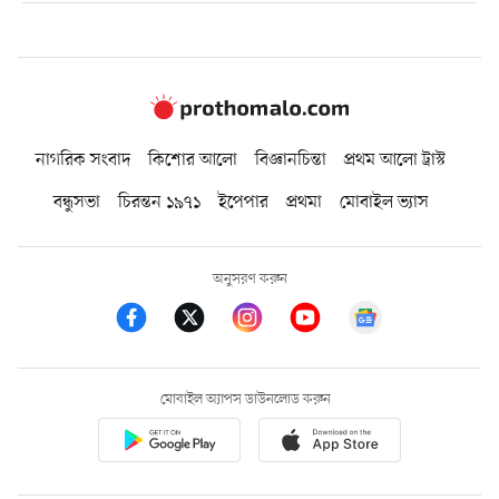
নাগরিক সংবাদ
কিশোর আলো
বিজ্ঞানচিন্তা
প্রথম আলো ট্রাস্ট
বন্ধুসভা
চিরন্তন ১৯৭১
ইপেপার
প্রথমা
মোবাইল ভ্যাস
অনুসরণ করুন
মোবাইল অ্যাপস ডাউনলোড করুন