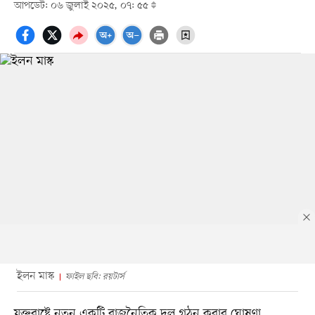
আপডেট: ০৬ জুলাই ২০২৫, ০৭: ৫৫
ইলন মাস্ক
ফাইল ছবি: রয়টার্স
যুক্তরাষ্ট্রে নতুন একটি রাজনৈতিক দল গঠন করার ঘোষণা