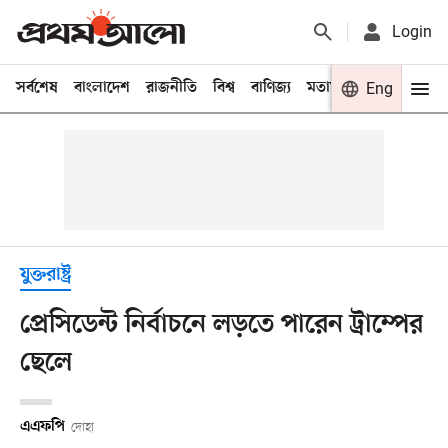
Login
সর্বশেষ
বাংলাদেশ
রাজনীতি
বিশ্ব
বাণিজ্য
মতামত
খেলা
Eng
বিনো
যুক্তরাষ্ট্র
প্রেসিডেন্ট নির্বাচনে লড়তে পারেন ট্রাম্পের
ছেলে
এএফপি
দোহা