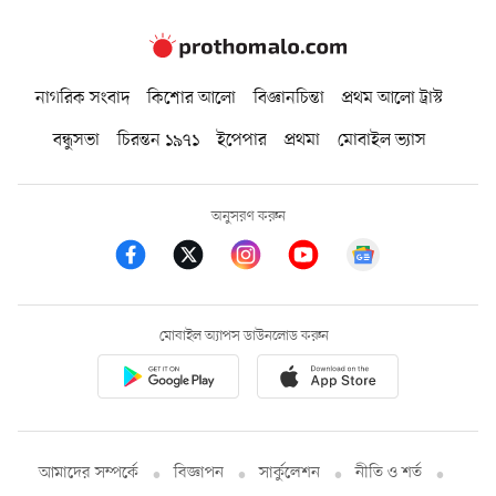
নাগরিক সংবাদ
কিশোর আলো
বিজ্ঞানচিন্তা
প্রথম আলো ট্রাস্ট
বন্ধুসভা
চিরন্তন ১৯৭১
ইপেপার
প্রথমা
মোবাইল ভ্যাস
অনুসরণ করুন
মোবাইল অ্যাপস ডাউনলোড করুন
আমাদের সম্পর্কে
বিজ্ঞাপন
সার্কুলেশন
নীতি ও শর্ত