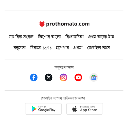
নাগরিক সংবাদ
কিশোর আলো
বিজ্ঞানচিন্তা
প্রথম আলো ট্রাস্ট
বন্ধুসভা
চিরন্তন ১৯৭১
ইপেপার
প্রথমা
মোবাইল ভ্যাস
অনুসরণ করুন
মোবাইল অ্যাপস ডাউনলোড করুন