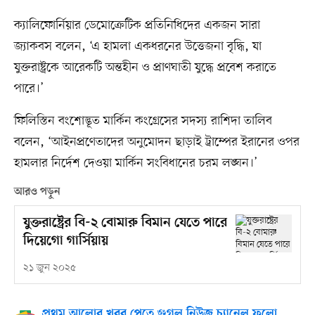
ক্যালিফোর্নিয়ার ডেমোক্রেটিক প্রতিনিধিদের একজন সারা
জ্যাকবস বলেন, ‘এ হামলা একধরনের উত্তেজনা বৃদ্ধি, যা
যুক্তরাষ্ট্রকে আরেকটি অন্তহীন ও প্রাণঘাতী যুদ্ধে প্রবেশ করাতে
পারে।’
ফিলিস্তিন বংশোদ্ভূত মার্কিন কংগ্রেসের সদস্য রাশিদা তালিব
বলেন, ‘আইনপ্রণেতাদের অনুমোদন ছাড়াই ট্রাম্পের ইরানের ওপর
হামলার নির্দেশ দেওয়া মার্কিন সংবিধানের চরম লঙ্ঘন।’
আরও পড়ুন
যুক্তরাষ্ট্রের বি-২ বোমারু বিমান যেতে পারে
দিয়েগো গার্সিয়ায়
২১ জুন ২০২৫
প্রথম আলোর খবর পেতে গুগল নিউজ চ্যানেল ফলো