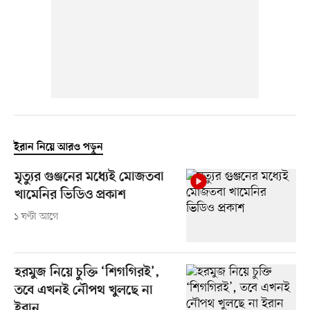
ইরান নিয়ে আরও পড়ুন
মৃত্যুর গুঞ্জনের মধ্যেই মোজতবা
খামেনির ভিডিও প্রকাশ
১ ঘণ্টা আগে
হরমুজ নিয়ে চুক্তি ‘শিগগিরই’,
তবে এখনই নৌপথ খুলছে না
ইরান