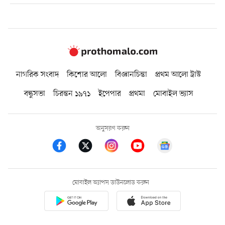
নাগরিক সংবাদ
কিশোর আলো
বিজ্ঞানচিন্তা
প্রথম আলো ট্রাস্ট
বন্ধুসভা
চিরন্তন ১৯৭১
ইপেপার
প্রথমা
মোবাইল ভ্যাস
অনুসরণ করুন
মোবাইল অ্যাপস ডাউনলোড করুন