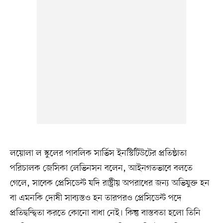
লয়োলা ল স্কুলের পাবলিক সার্ভিস ইনস্টিটিউটের প্রতিষ্ঠাতা
পরিচালক জেসিকা লেভিনসন বলেন, আইনগতভাবে বলতে
গেলে, সাবেক প্রেসিডেন্ট যদি রাষ্ট্রীয় অপরাধের জন্য অভিযুক্ত হন
বা এমনকি দোষী সাব্যস্তও হন তারপরও প্রেসিডেন্ট পদে
প্রতিদ্বন্দ্বিতা করতে কোনো বাধা নেই। কিন্তু বাস্তবতা হলো তিনি