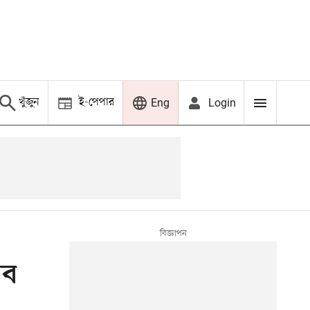
খুঁজুন
ই-পেপার
Login
Eng
াব