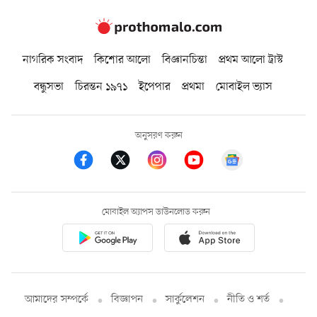
নাগরিক সংবাদ
কিশোর আলো
বিজ্ঞানচিন্তা
প্রথম আলো ট্রাস্ট
বন্ধুসভা
চিরন্তন ১৯৭১
ইপেপার
প্রথমা
মোবাইল ভ্যাস
অনুসরণ করুন
মোবাইল অ্যাপস ডাউনলোড করুন
আমাদের সম্পর্কে
বিজ্ঞাপন
সার্কুলেশন
নীতি ও শর্ত