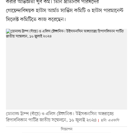
করার অভিজ্ঞতা খুব কম। তিনি প্রতিনিধি পরিষদের
গোয়েন্দাবিষয়ক হাউস আর্মড সার্ভিস কমিটি ও হাউস পারমানেন্ট
সিলেক্ট কমিটিতে কাজ করেছেন।
ডোনাল্ড ট্রাম্প (বাঁয়ে) ও এলিস স্টেফানিক। উইসকনসিন অঙ্গরাজ্যে
রিপাবলিকান পার্টির জাতীয় সম্মেলনে, ১৬ জুলাই ২০২৪
ছবি: এএফপি