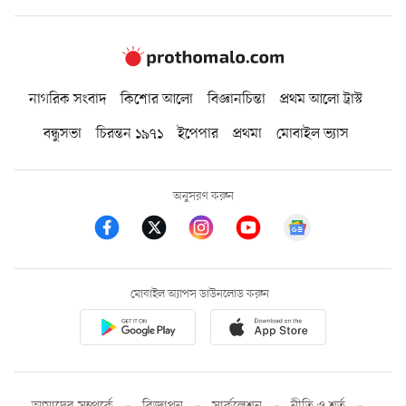
নাগরিক সংবাদ
কিশোর আলো
বিজ্ঞানচিন্তা
প্রথম আলো ট্রাস্ট
বন্ধুসভা
চিরন্তন ১৯৭১
ইপেপার
প্রথমা
মোবাইল ভ্যাস
অনুসরণ করুন
মোবাইল অ্যাপস ডাউনলোড করুন