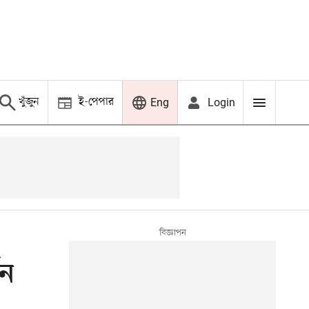
খুঁজুন
ই-পেপার
Login
Eng
থন