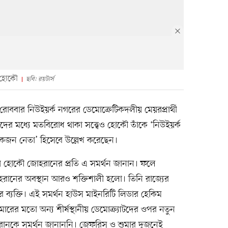
থি হোকৌ
ছবি: রয়টার্স
োববার নিউইয়র্ক নগরের ডেমোক্রেটিকদলীয় মেয়রপ্রার্থী
র মধ্যে মতবিরোধ থাকা সত্ত্বেও হোকৌ তাঁকে ‘নিউইয়র্ক
একজন নেতা’ হিসেবে উল্লেখ করেছেন।
খায় হোকৌ জোহরানের প্রতি এ সমর্থন জানান। ফলে
জোহরানের অবস্থান আরও শক্তিশালী হলো। তিনি রাজ্যের
তাধর ব্যক্তি। এই সমর্থন হাউস মাইনরিটি লিডার হেকিম
রের মতো অন্য শীর্ষস্থানীয় ডেমোক্র্যাটদের ওপর নতুন
হরানকে সমর্থন জানাননি। জেফরিস ও শুমার দুজনেই