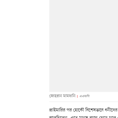
জোহরান মামদানি
এএফপি
প্রাইমারির পর হোকৌ বিশেষভাবে ধনীদের 