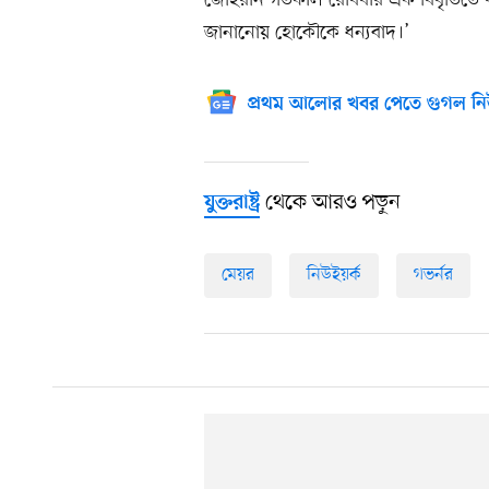
জোহরান গতকাল রোববার এক বিবৃতিতে ব
জানানোয় হোকৌকে ধন্যবাদ।’
প্রথম আলোর খবর পেতে গুগল নি
থেকে আরও পড়ুন
যুক্তরাষ্ট্র
মেয়র
নিউইয়র্ক
গভর্নর