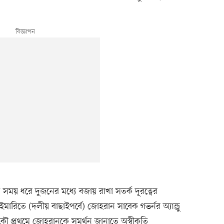
ময় ধরে দুজনের মধ্যে বজায় রাখা সতর্ক দূরত্বের
ারিতে (দলীয় বাছাইপর্বে) জোহরান সাবেক গভর্নর অ্যান্ড্রু
 প্রথমে জোহরানকে সমর্থন জানাতে অস্বীকৃতি