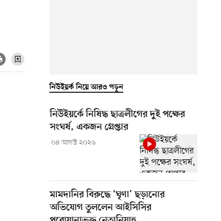
নিউইয়র্ক নিয়ে আরও পড়ুন
নিউইয়র্কে নিষিদ্ধ ছাত্রলীগের দুই পক্ষের
সংঘর্ষ, একজন গ্রেপ্তার
০৪ আগস্ট ২০২৬
মামদানির বিরুদ্ধে ‘ঘৃণা’ ছড়ানোর
অভিযোগ তুললেন আইসিসির
পরোয়ানাভুক্ত নেতানিয়াহু