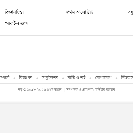
বিজ্ঞানচিন্তা
প্রথম আলো ট্রাস্ট
বন্
মোবাইল ভ্যাস
্পর্কে
বিজ্ঞাপন
সার্কুলেশন
নীতি ও শর্ত
যোগাযোগ
নিউজল
স্বত্ব © ১৯৯৮-২০২৬ প্রথম আলো
সম্পাদক ও প্রকাশক: মতিউর রহমান
By using this site, you agree to our
Privacy Policy
.
OK