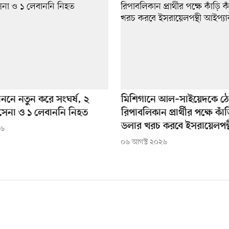
াননে নতুন করে সংঘর্ষ, ২
মিশিগানে আল–সাইয়েদকে ঠে
সেনা ও ১ লেবাননি নিহত
রিপাবলিকান প্রার্থীর পক্ষে কাঁ
ডলার খরচ করবে ইসরায়েলপন্
২৬
০৬ আগস্ট ২০২৬