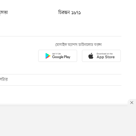
ধুসভা
চিরন্তন ১৯৭১
মোবাইল অ্যাপস ডাউনলোড করুন
েটার