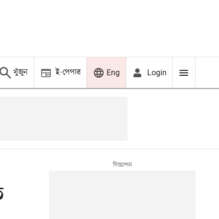
খুঁজুন
ই-পেপার
Login
Eng
ত