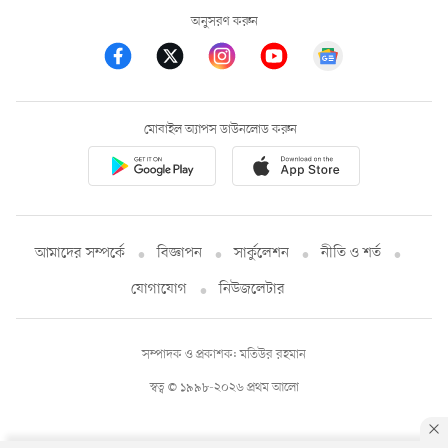
অনুসরণ করুন
মোবাইল অ্যাপস ডাউনলোড করুন
আমাদের সম্পর্কে
বিজ্ঞাপন
সার্কুলেশন
নীতি ও শর্ত
যোগাযোগ
নিউজলেটার
সম্পাদক ও প্রকাশক: মতিউর রহমান
স্বত্ব © ১৯৯৮-২০২৬ প্রথম আলো