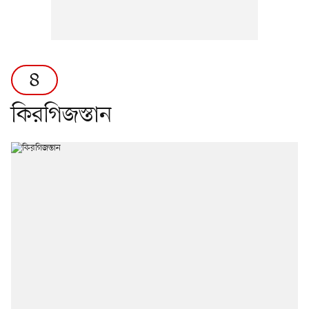
৪
কিরগিজস্তান