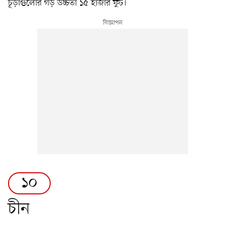
চূড়াগুলোর গড় উচ্চতা ১৫ হাজার ফুট।
১০
চীন