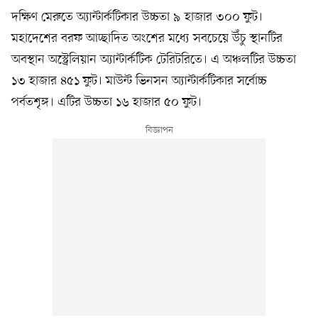
দক্ষিণ মেরুতে অ্যান্টার্কটিকার উচ্চতা ৯ হাজার ৩০০ ফুট।
মহাদেশের বরফ আচ্ছাদিত অংশের মধ্যে সবচেয়ে উঁচু স্থানটির
অবস্থান অস্ট্রেলিয়ান অ্যান্টার্কটিক টেরিটরিতে। এ অঞ্চলটির উচ্চতা
১৩ হাজার ৪৫১ ফুট। মাউন্ট ভিনসন অ্যান্টার্কটিকার সর্বোচ্চ
পর্বতশৃঙ্গ। এটির উচ্চতা ১৬ হাজার ৫০ ফুট।