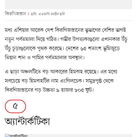
কিরগিজস্তান
ছবি: এএফপি ফাইল ছবি
মধ্য এশিয়ার আরেক দেশ কিরগিজস্তানের ভূভাগের বেশির ভাগই
নতুন পর্বতমালা দিয়ে গঠিত। গভীর উপত্যকাগুলো এখানকার উঁচু
উঁচু চূড়াগুলোকে পৃথক করেছে। দেশের ৬৫ শতাংশ ভূমিজুড়ে
তিয়ান শান ও পামির পর্বতমালার অবস্থান।
এ ছাড়া অঞ্চলটিতে বড় আকারের হিমবাহ রয়েছে। এর মধ্যে
সবচেয়ে বড় হিমবাহটির নাম এংগিলচেক। সমুদ্রপৃষ্ঠ থেকে
কিরগিজস্তানের গড় উচ্চতা ৯ হাজার ৮০৫ ফুট।
৫
অ্যান্টার্কটিকা