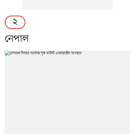
২
নেপাল