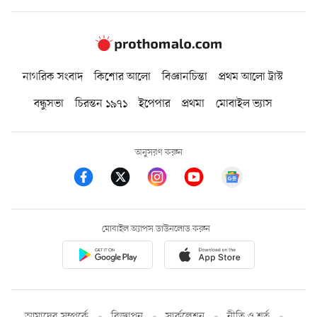
নাগরিক সংবাদ
কিশোর আলো
বিজ্ঞানচিন্তা
প্রথম আলো ট্রাস্ট
বন্ধুসভা
চিরন্তন ১৯৭১
ইপেপার
প্রথমা
মোবাইল ভ্যাস
অনুসরণ করুন
মোবাইল অ্যাপস ডাউনলোড করুন
আমাদের সম্পর্কে
বিজ্ঞাপন
সার্কুলেশন
নীতি ও শর্ত