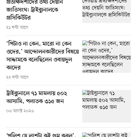
প্রত্যক্ষদর্শীদের তথ্য দেয়নি
জাতিসংঘ: ট্রাইব্যুনালকে
প্রসিকিউটর
২১ ঘণ্টা আগে
‘পিটাও না কেন, মারো না কেন
ওদের,’ আন্দোলনকারীদের বিষয়ে
সাদ্দামকে বলেছিলেন ওবায়দুল
কাদের
২২ ঘণ্টা আগে
ট্রাইব্যুনালে ৭১ মামলায় ৫০২
আসামি, পলাতক ৩১৫ জন
০৬ আগস্ট ২০২৬
‘পুলিশ যে লাশটা কই গুম করল’,